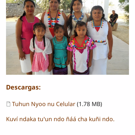
Descargas:
Document
Tuhun Nyoo nu Celular
(1.78 MB)
Kuví ndaka tuꞌun ndo ñáá cha kuñi ndo.