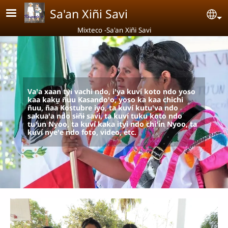
Skip to main content
Sa'an Xiñi Savi
Se
Mixteco -Sa'an Xiñi Savi
Vaꞌa xaan tyi vachi ndo, iꞌya kuví koto ndo yoso
kaa kaku̱ ñuu Kasandoꞌo, yoso ka kaa chichi
ñuu, ñaa Kostubre iyó, ta kuví kutuꞌva ndo
sakuaꞌa ndo sɨñɨ savi, ta kuví tuku koto ndo
tuꞌun Nyoo, ta kuví kaka ityi ndo chiꞌin Nyoo, ta
kuví nyeꞌe ndo foto, video, etc.