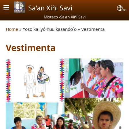
Skip to main content
Sa'an Xiñi Savi
Se
Mixteco -Sa'an Xiñi Savi
Breadcrumb
Home
Yoso ka iyó ñuu kasando´o
Vestimenta
Vestimenta