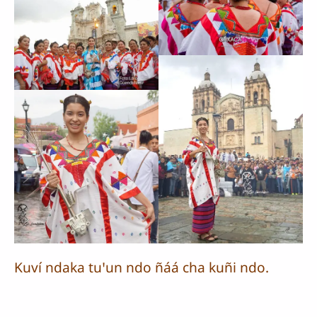
Kuví ndaka tuꞌun ndo ñáá cha kuñi ndo.