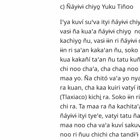
c) Ñáyɨvɨ chiyo̱ Yuku Tiñoo
Iꞌya kuví suꞌva ityi ñáyɨvɨ c
vasɨ ña kuaꞌa ñáyɨvɨ chiyo̱ n
kachiyo̱ ñu, vasɨ ɨɨn ri ñáyɨv
ɨɨn ri saꞌan kakaꞌan ñu, soko
kua kakañí taꞌan ñu tatu kuñ
chi noo chaꞌa, cha chaa̱ noo r
maa yo. Ña chitó vaꞌa yo nya 
ra kuan, cha kaa kuiri vatyí 
(Tlaxiaco) kichi̱ ra. Soko ɨɨn 
chi ra. Ta maa ra ña kachitaꞌa̱
ñáyɨvɨ ityi tyeꞌe, vatyi tatu ña
maa noo cha vaꞌa kuví sakuvi 
noo ri ñuu chichi cha tandɨꞌɨ