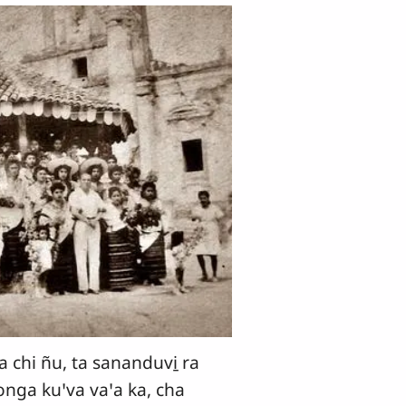
a chi ñu, ta sananduvi̱ ra
nonga kuꞌva vaꞌa ka, cha