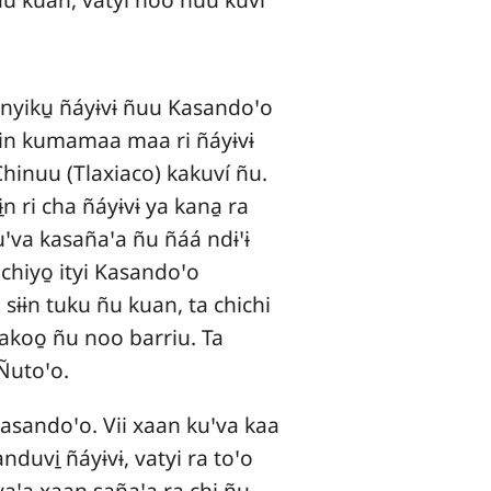
nyiku̱ ñáyɨvɨ ñuu Kasandoꞌo
in kumamaa maa ri ñáyɨvɨ
i Chinuu (Tlaxiaco) kakuví ñu.
n ri cha ñáyɨvɨ ya kana̱ ra
uꞌva kasañaꞌa ñu ñáá ndɨꞌɨ
 chiyo̱ ityi Kasandoꞌo
sɨɨn tuku ñu kuan, ta chichi
koo̱ ñu noo barriu. Ta
 Ñutoꞌo.
asandoꞌo. Vii xaan kuꞌva kaa
anduvi̱ ñáyɨvɨ, vatyi ra toꞌo
 vaꞌa xaan sañaꞌa ra chi ñu.