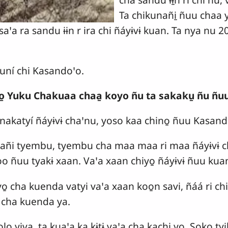
Ta chikunañi̱ ñuu chaa
asaꞌa ra sandu ɨɨn r ira chi ñáyɨvɨ kuan. Ta nya nu 2
uní chi Kasandoꞌo.
o̱ Yuku Chakuaa chaa̱ koyo ñu ta sakaku̱ ñu ñ
nakatyí ñáyɨvɨ chaꞌnu, yoso kaa chino̱ ñuu Kasando
kañi tyembu, tyembu cha maa maa ri maa ñáyɨvɨ chi
 ñuu tyakɨ xaan. Vaꞌa xaan chiyo̱ ñáyɨvɨ ñuu kuan
̱ cha kuenda vatyi vaꞌa xaan koo̱n savi, ñáá ri chi
u cha kuenda ya.
olo yiva, ta kuaꞌa ka kɨtɨ vaꞌa cha kachi yo. Soko ty