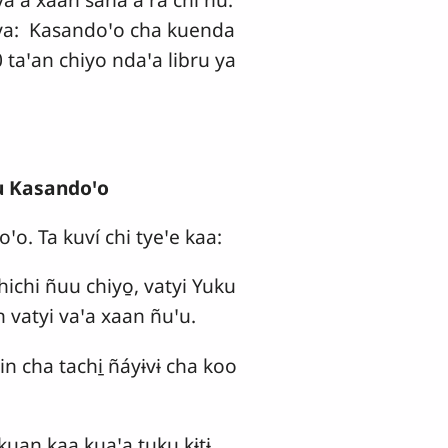
 ya: Kasandoꞌo cha kuenda
0 taꞌan chiyo ndaꞌa libru ya
uu Kasandoꞌo
ꞌo. Ta kuví chi tyeꞌe kaa:
chi ñuu chiyo̱, vatyi Yuku
 vatyi vaꞌa xaan ñuꞌu.
in cha tachi̱ ñáyɨvɨ cha koo
ikuan kaa kuaꞌa tuku kɨtɨ