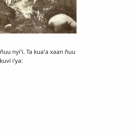
o ñuu nyiꞌi. Ta kuaꞌa xaan ñuu
uví i'ya: