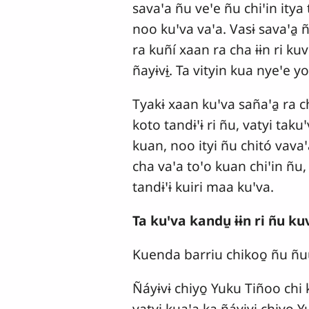
savaꞌa ñu veꞌe ñu chiꞌin itya
noo kuꞌva vaꞌa. Vasɨ savaꞌa̱ ñ
ra kuñí xaan ra cha ɨɨn ri ku
ñayɨvɨ̱. Ta vityin kua nyeꞌe 
Tyakɨ xaan kuꞌva sañaꞌa̱ ra c
koto tandɨꞌɨ ri ñu, vatyi taku
kuan, noo ityi ñu chitó vava
cha vaꞌa toꞌo kuan chiꞌin ñu,
tandɨꞌɨ kuiri maa kuꞌva.
Ta kuꞌva kandu̱ ɨɨn ri ñu kuv
Kuenda barriu chikoo̱ ñu ñuu 
Ñáyɨvɨ chiyo̱ Yuku Tiñoo chi
vatyi kuaꞌa ka ñáyɨvɨ chiyo̱