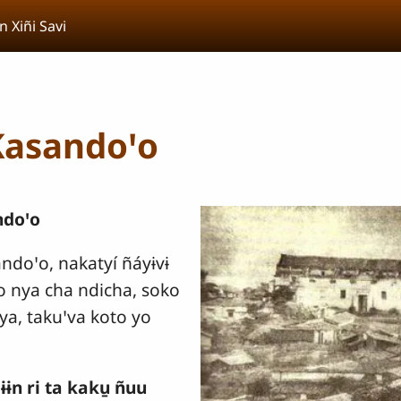
n Xiñi Savi
Kasandoꞌo
ndoꞌo
andoꞌo, nakatyí ñáyɨvɨ
yo nya cha ndicha, soko
ꞌya, takuꞌva koto yo
ɨɨn ri ta kaku̱ ñuu