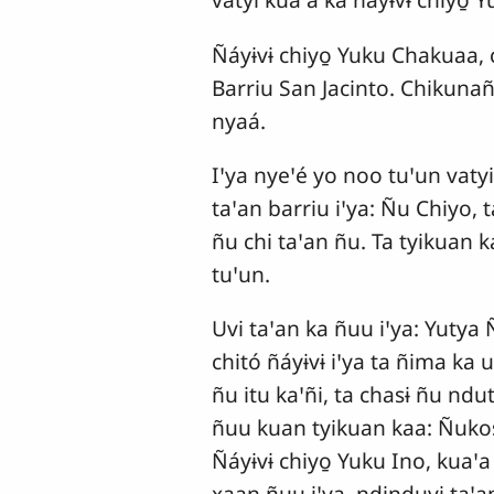
Ñáyɨvɨ chiyo̱ Yuku Chakuaa, 
Barriu San Jacinto. Chikunañ
nyaá.
Iꞌya nyeꞌé yo noo tuꞌun vatyi, 
taꞌan barriu iꞌya: Ñu Chiyo, 
ñu chi taꞌan ñu. Ta tyikuan k
tuꞌun.
Uvi taꞌan ka ñuu iꞌya: Yutya 
chitó ñáyɨvɨ iꞌya ta ñima ka 
ñu itu kaꞌñi, ta chasɨ ñu ndu
ñuu kuan tyikuan kaa: Ñukoso
Ñáyɨvɨ chiyo̱ Yuku Ino, kuaꞌa
xaan ñuu iꞌya, ndɨnduvi taꞌan