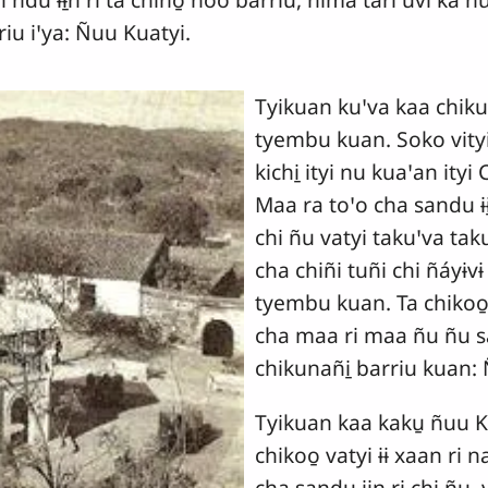
riu iꞌya: Ñuu Kuatyi.
Tyikuan kuꞌva kaa chiku
tyembu kuan. Soko vity
kichi̱ ityi nu kuaꞌan ity
Maa ra toꞌo cha sandu ɨɨ̱
chi ñu vatyi takuꞌva tak
cha chiñi tuñi chi ñáyɨvɨ
tyembu kuan. Ta chikoo̱ 
cha maa ri maa ñu ñu sa
chikunañi̱ barriu kuan:
Tyikuan kaa kaku̱ ñuu K
chikoo̱ vatyi ɨɨ xaan ri n
cha sandu ɨɨ̱n ri chi ñu,