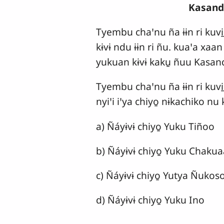
Kasand
Tyembu chaꞌnu ña ɨɨn ri kuvi̱
kɨvɨ ndu ɨɨn ri ñu. kuaꞌa xaan 
yukuan kɨvɨ kaku̱ ñuu Kasan
Tyembu chaꞌnu ña ɨɨn ri kuvi̱
nyiꞌi iꞌya chiyo̱ nɨkachiko nu
a) Ñáyɨvɨ chiyo̱ Yuku Tiñoo
b) Ñáyɨvɨ chiyo̱ Yuku Chakua
c) Ñáyɨvɨ chiyo̱ Yutya Ñukos
d) Ñáyɨvɨ chiyo̱ Yuku Ino