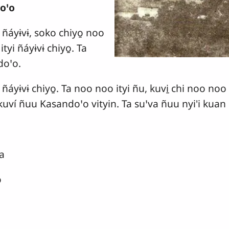
oꞌo
 ñáyɨvɨ, soko chiyo̱ noo
ityi ñáyɨvɨ chiyo̱. Ta
doꞌo.
 ñáyɨvɨ chiyo̱. Ta noo noo ityi ñu, kuvi̱ chi noo no
 kuví ñuu Kasandoꞌo vityin. Ta suꞌva ñuu nyi'i kuan k
a
o