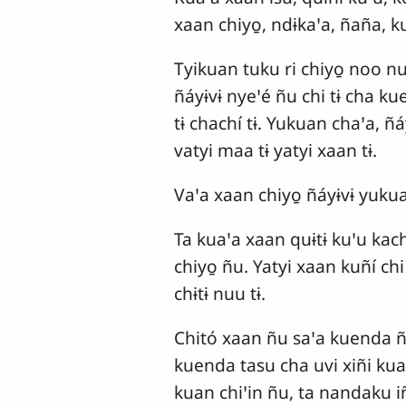
xaan chiyo̱, ndɨkaꞌa, ñaña, k
Tyikuan tuku ri chiyo̱ noo nu
ñáyɨvɨ nyeꞌé ñu chi tɨ cha kue
tɨ chachí tɨ. Yukuan chaꞌa, 
vatyi maa tɨ yatyi xaan tɨ.
Vaꞌa xaan chiyo̱ ñáyɨvɨ yuku
Ta kuaꞌa xaan quɨtɨ kuꞌu kac
chiyo̱ ñu. Yatyi xaan kuñí chi
chɨtɨ nuu tɨ.
Chitó xaan ñu saꞌa kuenda ñu
kuenda tasu cha uvi xiñi kua
kuan chiꞌin ñu, ta nandaku iñi