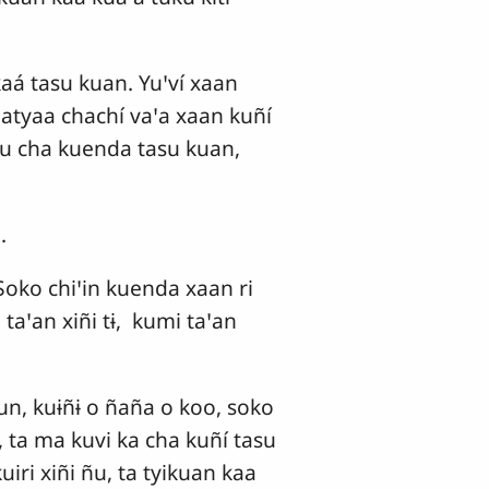
 kaá tasu kuan. Yuꞌví xaan
 kuatyaa chachí vaꞌa xaan kuñí
 ñu cha kuenda tasu kuan,
.
 Soko chiꞌin kuenda xaan ri
 taꞌan xiñi tɨ, kumi taꞌan
ñun, kuɨñɨ o ñaña o koo, soko
, ta ma kuvi ka cha kuñí tasu
uiri xiñi ñu, ta tyikuan kaa