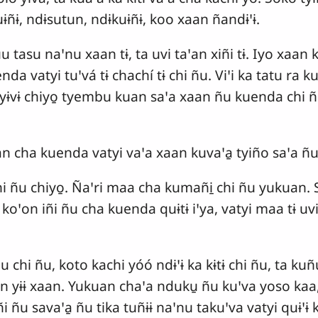
uɨñɨ, ndɨsutun, ndɨkuɨñɨ, koo xaan ñandɨꞌɨ.
u tasu naꞌnu xaan tɨ, ta uvi taꞌan xiñi tɨ. Iyo xaan
nda vatyi tuꞌvá tɨ chachí tɨ chi ñu. Viꞌi ka tatu ra
ñáyɨvɨ chiyo̱ tyembu kuan saꞌa xaan ñu kuenda chi
an cha kuenda vatyi vaꞌa xaan kuvaꞌa̱ tyiño saꞌa ñu
hi ñu chiyo̱. Ñaꞌri maa cha kumañi̱ chi ñu yukuan.
 koꞌon iñi ñu cha kuenda quɨtɨ iꞌya, vatyi maa tɨ uvi
 chi ñu, koto kachi yóó ndɨꞌɨ ka kɨtɨ chi ñu, ta ku
n yɨɨ xaan. Yukuan chaꞌa nduku̱ ñu kuꞌva yoso kaa
 ñu savaꞌa̱ ñu tika tuñɨɨ naꞌnu takuꞌva vatyi quɨꞌɨ k