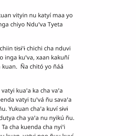
kuan vityin nu katyí maa yo
inga chiyo Nduꞌva Tyeta
chiin tɨsɨꞌɨ chichi cha nduvi
oko inga kuꞌva, xaan kakuñí
un kuan. Ña chitó yo ñáá
 vatyi kuaꞌa ka cha vaꞌa
uenda vatyi tuꞌvá ñu savaꞌa
 ñu. Yukuan chaꞌa kuví sɨvɨ
dutya cha yaꞌa nu nyikú ñu.
. Ta cha kuenda cha nyiꞌi
ñuu kuan, vatyi noo ñuu kuví