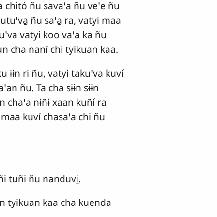
ña chitó ñu savaꞌa ñu veꞌe ñu
kutuꞌva̱ ñu saꞌa̱ ra, vatyi maa
kuꞌva vatyi koo vaꞌa ka ñu
un cha naní chi tyikuan kaa.
 ɨɨn ri ñu, vatyi takuꞌva kuví
aꞌan ñu. Ta cha sɨɨn sɨɨn
n chaꞌa nɨñɨ xaan kuñí ra
ri maa kuví chasaꞌa chi ñu
i tuñi ñu nanduvi̱.
uan tyikuan kaa cha kuenda