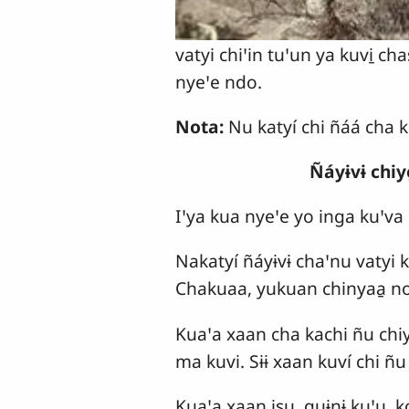
vatyi chiꞌin tuꞌun ya kuvi̱ ch
nyeꞌe ndo.
Nota:
Nu katyí chi ñáá cha k
Ñáyɨvɨ chiy
Iꞌya kua nyeꞌe yo inga kuꞌva 
Nakatyí ñáyɨvɨ chaꞌnu vatyi 
Chakuaa, yukuan chinyaa̱ noo
Kuaꞌa xaan cha kachi ñu chiyo
ma kuvi. Sɨɨ xaan kuví chi ñ
Kuaꞌa xaan isu, quɨnɨ kuꞌu, k