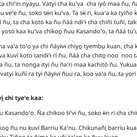
 ta chiꞌin nyayu. Vatyi cha kuꞌva cha iyó maa ñu, 
u veꞌe ñu, soko sɨɨn kuꞌva. Ta sɨɨ ri, kuaꞌa ka tyiño 
ví ñu, ta cha koto ka ñu ñáá ndɨꞌɨ cha chiñi tuñi, ta
yo yoso kaa kuꞌva chikoo̱ ñuu Kasandoꞌo, ta ñáá tuꞌ
ha vaꞌa toꞌo ya chi ñáyɨvɨ chiyo̱ tyembu kuan, cha ku
ꞌva kuví koto tandɨꞌɨ ri ñu, ñáá cha chito̱ noo noo t
ꞌa ñu, ta nonga ityi ñu ñaꞌri maa kachitó ñu. Yukua
 vatyi kuñí ra tyi ñáyɨvɨ ñuu ra, koo vaꞌa ñu, ta yo
i̱ chi tyeꞌe kaa:
Kasandoꞌo. Ña chikoo tɨꞌvɨ ñu, soko ɨɨn ri cha chiñ
 koo̱ ñu nu kuví Barriu Kaꞌnu. Chikunañi̱ barriu k
 Yuku Tiñoo ta ñima ka uñi taꞌan ka ñuu kuan.