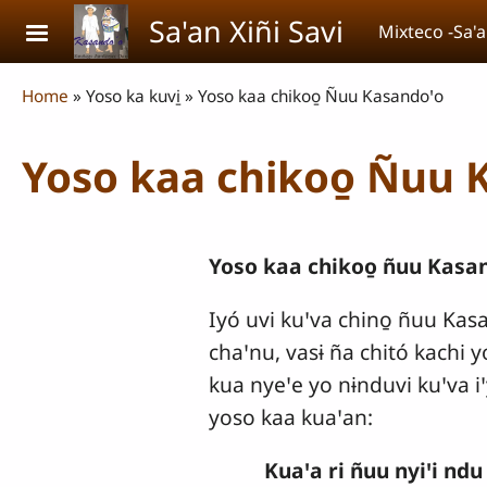
Skip to main content
Sa'an Xiñi Savi
Mixteco -Sa'a
Breadcrumb
Home
Yoso ka kuvi̱
Yoso kaa chikoo̱ Ñuu Kasandoꞌo
Yoso kaa chikoo̱ Ñuu 
Yoso kaa chikoo̱ ñuu Kasa
Iyó uvi kuꞌva chino̱ ñuu Kas
chaꞌnu, vasɨ ña chitó kachi 
kua nyeꞌe yo nɨnduvi kuꞌva i
yoso kaa kuaꞌan:
Kuaꞌa ri ñuu nyiꞌi ndu 