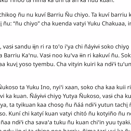
chikoo̱ ñu nu kuví Barriu Ñu chiyo. Ta kuví barriu 
i̱ ñu: “ñu chiyo” cha kuenda vatyi Yuku Chakuaa, 
vasɨ sandu ɨɨ̱n ri ra toꞌo iꞌya chi ñáyɨvɨ soko chiyo̱ 
ta Barriu Kaꞌnu. Vasɨ noo kuꞌva ɨɨn ri kakuví ñu. S
aa kuvi̱ yoso tyembu. Cha vityin kuiri ka ndɨꞌɨ tuꞌ
Ñukoso ta Yuku Ino, nyiꞌi xaan, soko cha kaa kuii ri
uvi ka kuan. Ñáyɨvɨ chiyo̱ Yutya Ñukoso, vasɨ cha k
tya, ta tyikuan kaa choso̱ ñu ñáá ndɨꞌɨ yutun tachi̱
. Kuní chi katyí kuan vatyi chitó ñu kotyiño ñu n
 ñaa ndɨꞌɨ cha savaꞌa tuku ñu kuan chiꞌin yuu tyakɨ
 ndu ɨɨ̱n ri ta chino̱ noo barriu, ñima tari uvi ka 