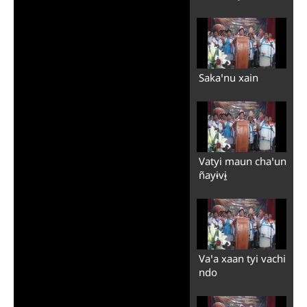
Sakaꞌnu xain
Vatyi maun chaꞌun
ñayɨvɨ̱
Vaꞌa xaan tyi vachi
ndo