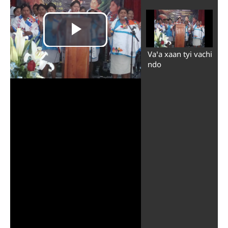
Vaꞌa xaan tyi vachi
ndo
Play
Video