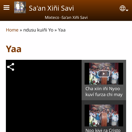
Skip to main content
Sa'an Xiñi Savi
Se
Mixteco -Sa'an Xiñi Savi
Breadcrumb
Home
ndusu kuiñi Yo
Yaa
Yaa
Cha xiin iñi Nyoo
kuví furza chi may
Noo kɨvɨ ra Cristo