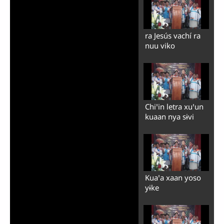
ra Jesús vachí ra
nuu viko
Chiꞌin letra xuꞌun
kuaan nya sɨvi
Kuaꞌa xaan yoso
yɨke