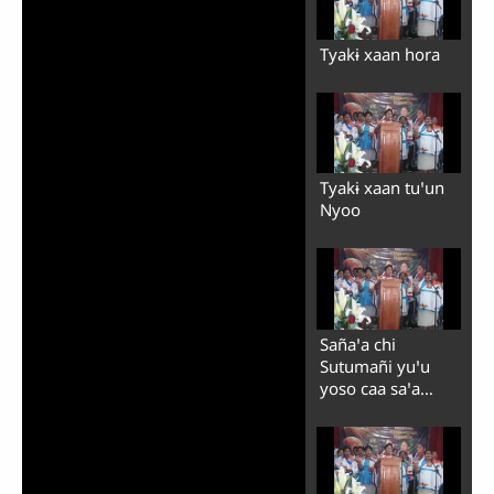
Tyakɨ xaan hora
Tyakɨ xaan tuꞌun
Nyoo
Sañaꞌa chi
Sutumañi yuꞌu
yoso caa saꞌa
kuende yai