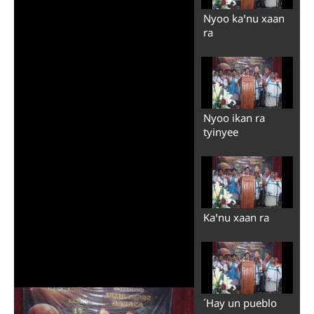
Nyoo kaꞌnu xaan
ra
Nyoo ikan ra
tyinyee
Kaꞌnu xaan ra
´Hay un pueblo