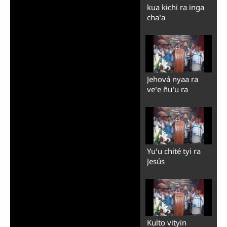
kua kɨchi ra inga
chaꞌa
Jehová nyaa ra
veꞌe ñuꞌu ra
Yuꞌu chité tyi ra
Jesús
Kulto vityin