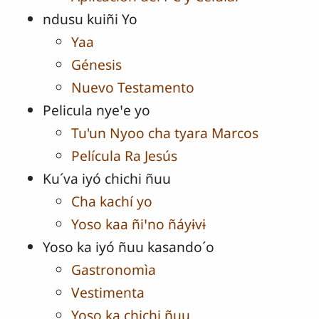
ndusu kuiñi Yo
Yaa
Génesis
Nuevo Testamento
Pelicula nyeꞌe yo
Tu'un Nyoo cha tyara Marcos
Película Ra Jesús
Ku´va iyó chichi ñuu
Cha kachí yo
Yoso kaa ñiꞌno ñáyɨvɨ
Yoso ka iyó ñuu kasando´o
Gastronomìa
Vestimenta
Yoso ka chichi ñuu