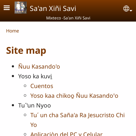
Skip to main content
Sa'an Xiñi Savi
Se
Mixteco -Sa'an Xiñi Savi
Breadcrumb
Home
Site map
Ñuu Kasando'o
Yoso ka kuvi̱
Cuentos
Yoso kaa chikoo̱ Ñuu Kasandoꞌo
Tu´'un Nyoo
Tu´ un cha Saña'a Ra Jesucristo Chi
Yo
Aplicaciòn del PC y Celular